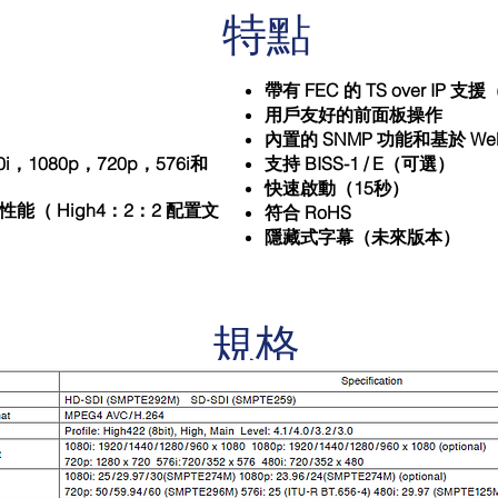
特點
帶有 FEC 的 TS over IP 支
用戶友好的前面板操作
內置的 SNMP 功能和基於 We
1080p，720p，576i和
支持 BISS-1 / E（可選）
快速啟動（15秒）
性能（ High4：2：2 配置文
符合 RoHS
隱藏式字幕（未來版本）
規格