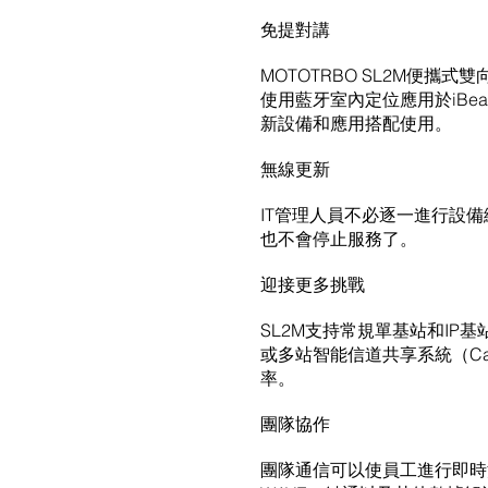
免提對講
MOTOTRBO SL2M便
使用藍牙室內定位應用於iBe
新設備和應用搭配使用。
無線更新
IT管​​理人員不必逐一進行
也不會停止服務了。
迎接更多挑戰
SL2M支持常規單基站和IP基
或多站智能信道共享系統（Cap
率。
團隊協作
團隊通信可以使員工進行即時