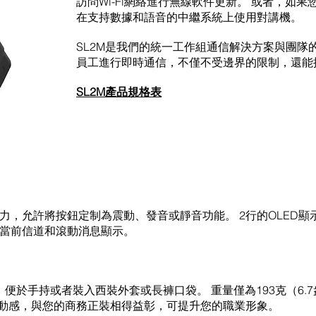
訪問Wi-Fi網絡進行無線軟件更新。 或者，如
在支持數據和語音的中繼系統上使用對講機。
SL2M是我們的統一工作組通信解決方案與團隊
員工進行即時通信，不僅不受邊界的限制，還能
SL2M產品規格表
力，允許將按鈕定制為震動、發音或靜音功能。 2行的OLED
當前信道和滾動消息顯示。
），便於手持或者裝入西裝外套或長褲口袋。 重量僅為193克（6
時尚動感，與您的商務正裝相得益彰，可提升您的職業形象。