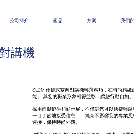
公司簡介
產品
方案
我們
向對講機
SL2M 便攜式雙向對講機輕薄精巧，在時尚精
能。 與您的職業形象相得益彰，讓您行動自如。
採用虛擬鍵盤和顯示屏，不僅讓您可以快捷輕鬆
一目了然地接受信息——絲毫不影響您的專業風
連接，保持時尚外觀。